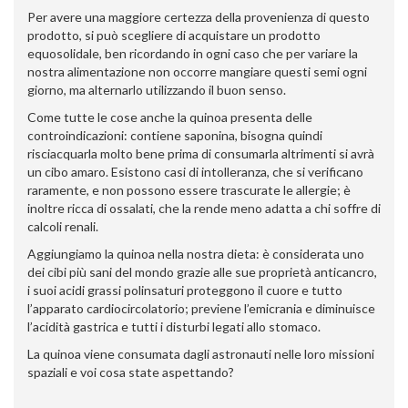
Per avere una maggiore certezza della provenienza di questo
prodotto, si può scegliere di acquistare un prodotto
equosolidale, ben ricordando in ogni caso che per variare la
nostra alimentazione non occorre mangiare questi semi ogni
giorno, ma alternarlo utilizzando il buon senso.
Come tutte le cose anche la quinoa presenta delle
controindicazioni: contiene saponina, bisogna quindi
risciacquarla molto bene prima di consumarla altrimenti si avrà
un cibo amaro. Esistono casi di intolleranza, che si verificano
raramente, e non possono essere trascurate le allergie; è
inoltre ricca di ossalati, che la rende meno adatta a chi soffre di
calcoli renali.
Aggiungiamo la quinoa nella nostra dieta: è considerata uno
dei cibi più sani del mondo grazie alle sue proprietà anticancro,
i suoi acidi grassi polinsaturi proteggono il cuore e tutto
l’apparato cardiocircolatorio; previene l’emicrania e diminuisce
l’acidità gastrica e tutti i disturbi legati allo stomaco.
La quinoa viene consumata dagli astronauti nelle loro missioni
spaziali e voi cosa state aspettando?