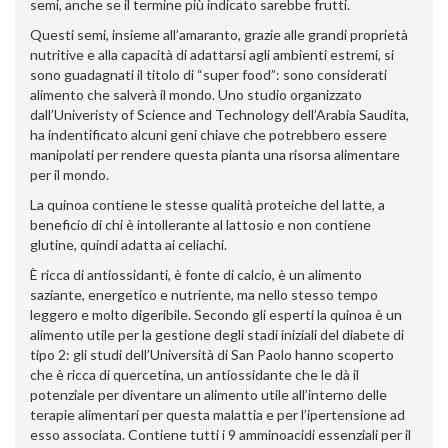
semi, anche se il termine più indicato sarebbe frutti.
Questi semi, insieme all’amaranto, grazie alle grandi proprietà
nutritive e alla capacità di adattarsi agli ambienti estremi, si
sono guadagnati il titolo di “super food”: sono considerati
alimento che salverà il mondo. Uno studio organizzato
dall’Univeristy of Science and Technology dell’Arabia Saudita,
ha indentificato alcuni geni chiave che potrebbero essere
manipolati per rendere questa pianta una risorsa alimentare
per il mondo.
La quinoa contiene le stesse qualità proteiche del latte, a
beneficio di chi è intollerante al lattosio e non contiene
glutine, quindi adatta ai celiachi.
È ricca di antiossidanti, è fonte di calcio, è un alimento
saziante, energetico e nutriente, ma nello stesso tempo
leggero e molto digeribile. Secondo gli esperti la quinoa è un
alimento utile per la gestione degli stadi iniziali del diabete di
tipo 2: gli studi dell’Università di San Paolo hanno scoperto
che è ricca di quercetina, un antiossidante che le dà il
potenziale per diventare un alimento utile all’interno delle
terapie alimentari per questa malattia e per l’ipertensione ad
esso associata. Contiene tutti i 9 amminoacidi essenziali per il