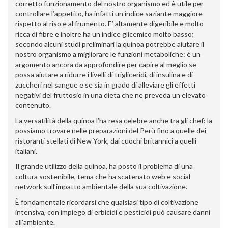
corretto funzionamento del nostro organismo ed è utile per
controllare l’appetito, ha infatti un indice saziante maggiore
rispetto al riso e al frumento. E’ altamente digeribile e molto
ricca di fibre e inoltre ha un indice glicemico molto basso;
secondo alcuni studi preliminari la quinoa potrebbe aiutare il
nostro organismo a migliorare le funzioni metaboliche: è un
argomento ancora da approfondire per capire al meglio se
possa aiutare a ridurre i livelli di trigliceridi, di insulina e di
zuccheri nel sangue e se sia in grado di alleviare gli effetti
negativi del fruttosio in una dieta che ne preveda un elevato
contenuto.
La versatilità della quinoa l’ha resa celebre anche tra gli chef: la
possiamo trovare nelle preparazioni del Perù fino a quelle dei
ristoranti stellati di New York, dai cuochi britannici a quelli
italiani.
Il grande utilizzo della quinoa, ha posto il problema di una
coltura sostenibile, tema che ha scatenato web e social
network sull’impatto ambientale della sua coltivazione.
È fondamentale ricordarsi che qualsiasi tipo di coltivazione
intensiva, con impiego di erbicidi e pesticidi può causare danni
all’ambiente.