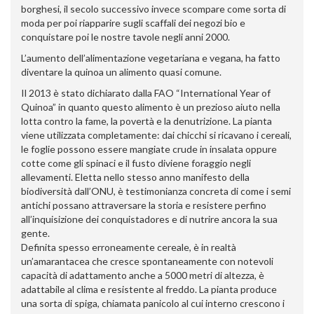
borghesi, il secolo successivo invece scompare come sorta di
moda per poi riapparire sugli scaffali dei negozi bio e
conquistare poi le nostre tavole negli anni 2000.
L’aumento dell’alimentazione vegetariana e vegana, ha fatto
diventare la quinoa un alimento quasi comune.
Il 2013 è stato dichiarato dalla FAO “International Year of
Quinoa” in quanto questo alimento è un prezioso aiuto nella
lotta contro la fame, la povertà e la denutrizione. La pianta
viene utilizzata completamente: dai chicchi si ricavano i cereali,
le foglie possono essere mangiate crude in insalata oppure
cotte come gli spinaci e il fusto diviene foraggio negli
allevamenti. Eletta nello stesso anno manifesto della
biodiversità dall’ONU, è testimonianza concreta di come i semi
antichi possano attraversare la storia e resistere perfino
all’inquisizione dei conquistadores e di nutrire ancora la sua
gente.
Definita spesso erroneamente cereale, è in realtà
un’amarantacea che cresce spontaneamente con notevoli
capacità di adattamento anche a 5000 metri di altezza, è
adattabile al clima e resistente al freddo. La pianta produce
una sorta di spiga, chiamata panicolo al cui interno crescono i