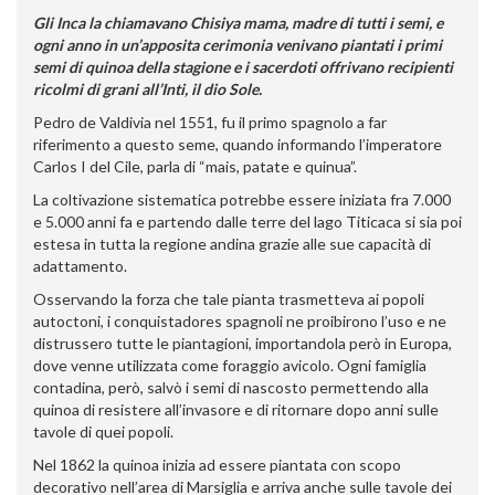
Gli Inca la chiamavano
Chisiya mama
,
madre di tutti i semi, e
ogni anno in un’apposita cerimonia venivano piantati i primi
semi di quinoa della stagione e i sacerdoti offrivano recipienti
ricolmi di grani all’Inti, il dio Sole.
Pedro de Valdivia nel 1551, fu il primo spagnolo a far
riferimento a questo seme, quando informando l’imperatore
Carlos I del Cile, parla di “mais, patate e quinua”.
La coltivazione sistematica potrebbe essere iniziata fra 7.000
e 5.000 anni fa e partendo dalle terre del lago Titicaca si sia poi
estesa in tutta la regione andina grazie alle sue capacità di
adattamento.
Osservando la forza che tale pianta trasmetteva ai popoli
autoctoni, i conquistadores spagnoli ne proibirono l’uso e ne
distrussero tutte le piantagioni, importandola però in Europa,
dove venne utilizzata come foraggio avicolo. Ogni famiglia
contadina, però, salvò i semi di nascosto permettendo alla
quinoa di resistere all’invasore e di ritornare dopo anni sulle
tavole di quei popoli.
Nel 1862 la quinoa inizia ad essere piantata con scopo
decorativo nell’area di Marsiglia e arriva anche sulle tavole dei