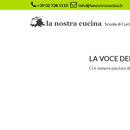
+39 02 738 5110
info@lanostracucina.it
Scuola di Cuc
LA VOCE DE
Ci è sempre piaciuto dir