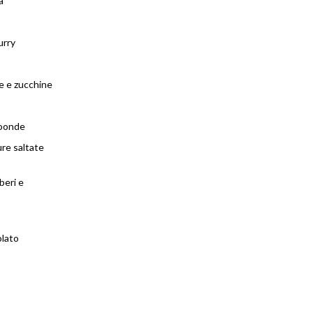
a
urry
e e zucchine
roonde
re saltate
beri e
olato