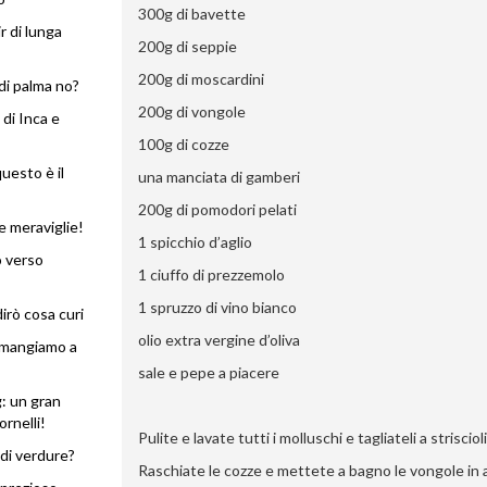
300g di bavette
ir di lunga
200g di seppie
200g di moscardini
 di palma no?
200g di vongole
 di Inca e
100g di cozze
uesto è il
una manciata di gamberi
200g di pomodori pelati
e meraviglie!
1 spicchio d’aglio
o verso
1 ciuffo di prezzemolo
1 spruzzo di vino bianco
irò cosa curi
olio extra vergine d’oliva
: mangiamo a
sale e pepe a piacere
: un gran
ornelli!
Pulite e lavate tutti i molluschi e tagliateli a strisciol
 di verdure?
Raschiate le cozze e mettete a bagno le vongole in 