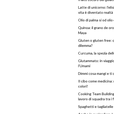
Latte di unicorno: l'elis
vita è diventato realtà
Olio di palma si od olio
Quinoa: il grano de oro
Maya
Gluten o gluten free: q
dilemma?
Curcuma, la spezia dell
Glutammato: in viaggi
l'Umami
Dimmi cosa mangi e ti d
Il cibo come medicina
colori!
Cooking Team Building
lavoro di squadra tra i f
Spaghetti e tagliatelle