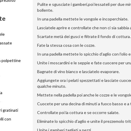
 prezioso
Pulite e sgusciate i gamberi,poi lessateli per due mi
bollente.
tte
In una padella mettete le vongole e incoperchiate.
Lasciatele aprire e controllate che non ci sia sabbia a
ele
Scartate metà dei gusci e filtrate il fondo di cottura.
lassate
Fate la stessa cosa con le cozze.
In una padella mettete lo spicchio d’aglio con l’olio e
n polpettine
Unite i moscardini e le seppie e fate cuocere per una
Bagnate di vino bianco e lasciatelo evaporare.
a
Aggiungete ora i pelati spezzettati e lasciate cuoc
qualche minuto.
ia
Mettete nella padella poi anche le cozze e le vongol
e
Cuocete per una decina di minuti a fuoco basso e a
 gratinati
Controllate poi la cottura e se occorre salate.
lli con
Eliminate lo spicchio d’aglio e unite il prezzemolo tri
Unite i gamberi tagliati a pezzi.