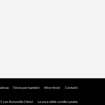
ulenza
Feste per bambini
Altre feste
Contatti
1 con Antonella Clerici
La voce delle sorelle Landra