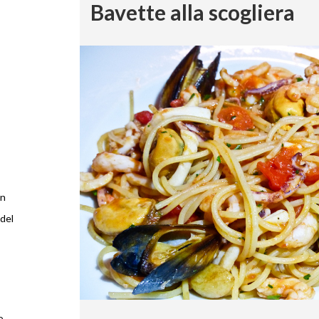
Bavette alla scogliera
on
del
o