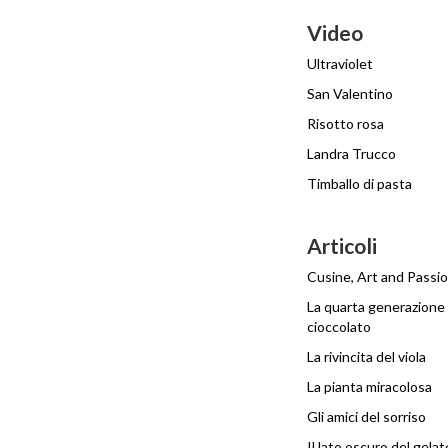
Video
Ultraviolet
San Valentino
Risotto rosa
Landra Trucco
Timballo di pasta
Articoli
Cusine, Art and Passi
La quarta generazione 
cioccolato
La rivincita del viola
La pianta miracolosa
Gli amici del sorriso
Il lato oscuro del gelat