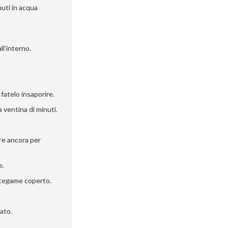
nuti in acqua
ll’interno.
 fatelo insaporire.
 ventina di minuti.
ere ancora per
e.
 tegame coperto.
tato.