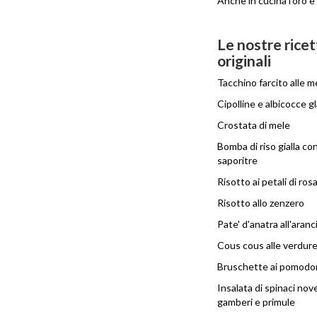
Anche in cucina l'oro è
Le nostre rice
originali
Tacchino farcito alle m
Cipolline e albicocce g
Crostata di mele
Bomba di riso gialla co
saporitre
Risotto ai petali di ros
Risotto allo zenzero
Pate' d'anatra all'aranc
Cous cous alle verdur
Bruschette ai pomodori
Insalata di spinaci nove
gamberi e primule