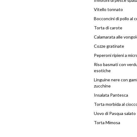
Involtini di pesce spad
Vitello tonnato
Bocconcini di pollo al c
Torta di carote
Calamarata alle vongol
Cozze gratinate
Peperoni ripieni a mic
Riso basmati con verdu
esotiche
Linguine nere con gam
zucchine
Insalata Pantesca
Torta morbida al ciocc
Uovo di Pasqua salato
Torta Mimosa