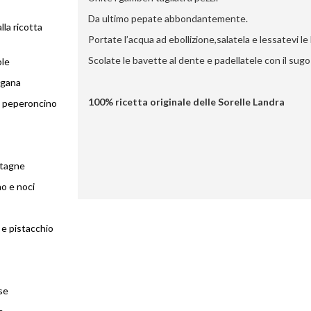
Da ultimo pepate abbondantemente.
lla ricotta
Portate l’acqua ad ebollizione,salatela e lessatevi le
Scolate le bavette al dente e padellatele con il sug
ole
egana
100% ricetta originale delle Sorelle Landra
e peperoncino
astagne
no e noci
a e pistacchio
se